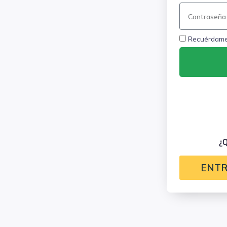
Recuérdam
¿Q
ENTR