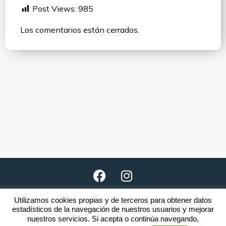
Post Views:
985
Los comentarios están cerrados.
Utilizamos cookies propias y de terceros para obtener datos
Copyright © 2026 · www.clubnomada.es
estadísticos de la navegación de nuestros usuarios y mejorar
nuestros servicios. Si acepta o continúa navegando,
El incumplimiento de una o varias
Reglas
será motivo de expulsión.