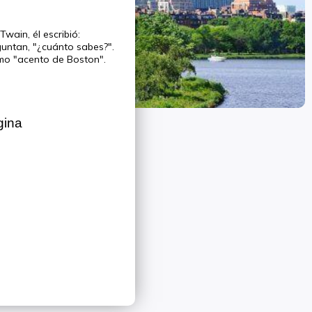
wain, él escribió:
guntan, "¿cuánto sabes?".
omo "acento de Boston".
gina