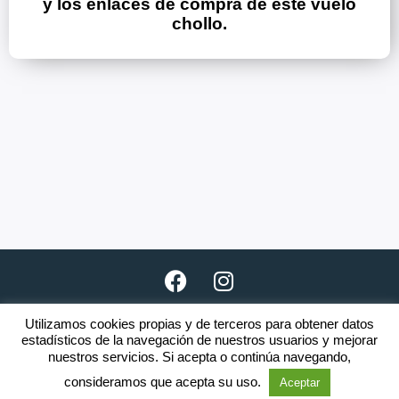
y los enlaces de compra de este vuelo
chollo.
Utilizamos cookies propias y de terceros para obtener datos
Copyright © 2026 · www.clubnomada.es
estadísticos de la navegación de nuestros usuarios y mejorar
nuestros servicios. Si acepta o continúa navegando,
El incumplimiento de una o varias
Reglas
será motivo de expulsión.
consideramos que acepta su uso.
Aceptar
Aviso legal
·
Política de privacidad
·
Política de cookies