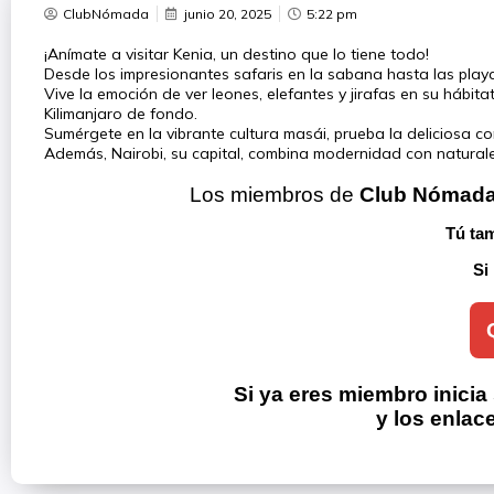
ClubNómada
junio 20, 2025
5:22 pm
¡Anímate a visitar Kenia, un destino que lo tiene todo!
Desde los impresionantes safaris en la sabana hasta las playas
Vive la emoción de ver leones, elefantes y jirafas en su hábit
Kilimanjaro de fondo.
Sumérgete en la vibrante cultura masái, prueba la deliciosa co
Además, Nairobi, su capital, combina modernidad con naturaleza
Los miembros de 
Club Nómad
Tú tam
Si
Si ya eres miembro inicia
y los enlac