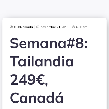
ClubNómada
noviembre 21, 2019
6:38 am
Semana#8:
Tailandia
249€,
Canadá