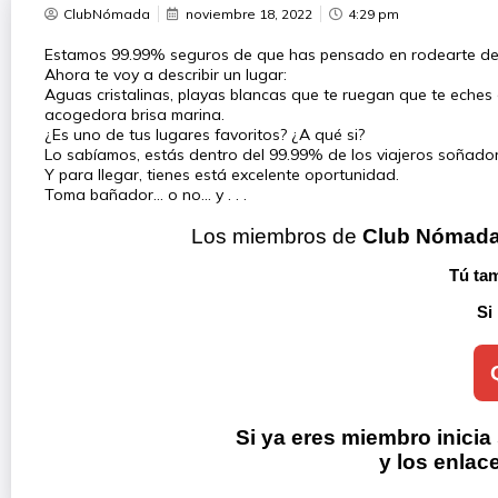
ClubNómada
noviembre 18, 2022
4:29 pm
Estamos 99.99% seguros de que has pensado en rodearte de u
Ahora te voy a describir un lugar:
Aguas cristalinas, playas blancas que te ruegan que te eches en
acogedora brisa marina.
¿Es uno de tus lugares favoritos? ¿A qué si?
Lo sabíamos, estás dentro del 99.99% de los viajeros soñadore
Y para llegar, tienes está excelente oportunidad.
Toma bañador… o no… y . . .
Los miembros de 
Club Nómad
Tú tam
Si
Si ya eres miembro inicia
y los enlac