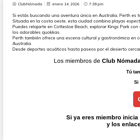
ClubNómada
enero 14, 2026
7:38 pm
Si estás buscando una aventura única en Australia, Perth es tu
Situada en la costa oeste, esta ciudad combina playas espect
Puedes relajarte en Cottesloe Beach, explorar Kings Park con 
los adorables quokkas.
Perth también ofrece una escena cultural y gastronómica en c
Australia.
Desde deportes acuáticos hasta paseos por el desierto cercano
Los miembros de 
Club Nómad
Tú tam
Si
Si ya eres miembro inicia
y los enlac