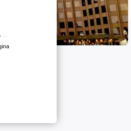
 . .
gina