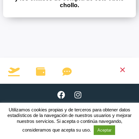
chollo.
Utilizamos cookies propias y de terceros para obtener datos
Copyright © 2026 · www.clubnomada.es
estadísticos de la navegación de nuestros usuarios y mejorar
nuestros servicios. Si acepta o continúa navegando,
El incumplimiento de una o varias
Reglas
será motivo de expulsión.
consideramos que acepta su uso.
Aceptar
Aviso legal
·
Política de privacidad
·
Política de cookies