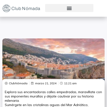
Preguntas Frecuentes
ClubNómada
marzo 21, 2024
11:21 am
Explora sus encantadoras calles empedradas, maravíllate con
sus imponentes murallas y déjate cautivar por su historia
milenaria.
Sumérgete en las cristalinas aguas del Mar Adriático,