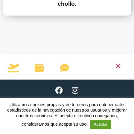
chollo.
Utilizamos cookies propias y de terceros para obtener datos
Copyright © 2026 · www.clubnomada.es
estadísticos de la navegación de nuestros usuarios y mejorar
nuestros servicios. Si acepta o continúa navegando,
El incumplimiento de una o varias
Reglas
será motivo de expulsión.
consideramos que acepta su uso.
Aceptar
Aviso legal
·
Política de privacidad
·
Política de cookies