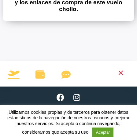
y los enlaces de compra de este vuelo
chollo.
Utilizamos cookies propias y de terceros para obtener datos
Copyright © 2026 · www.clubnomada.es
estadísticos de la navegación de nuestros usuarios y mejorar
nuestros servicios. Si acepta o continúa navegando,
El incumplimiento de una o varias
Reglas
será motivo de expulsión.
consideramos que acepta su uso.
Aceptar
Aviso legal
·
Política de privacidad
·
Política de cookies