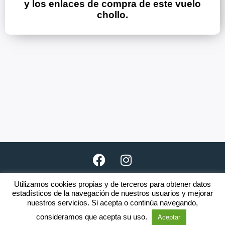
y los enlaces de compra de este vuelo
chollo.
Utilizamos cookies propias y de terceros para obtener datos
Copyright © 2026 · www.clubnomada.es
estadísticos de la navegación de nuestros usuarios y mejorar
nuestros servicios. Si acepta o continúa navegando,
El incumplimiento de una o varias
Reglas
será motivo de expulsión.
consideramos que acepta su uso.
Aceptar
Aviso legal
·
Política de privacidad
·
Política de cookies