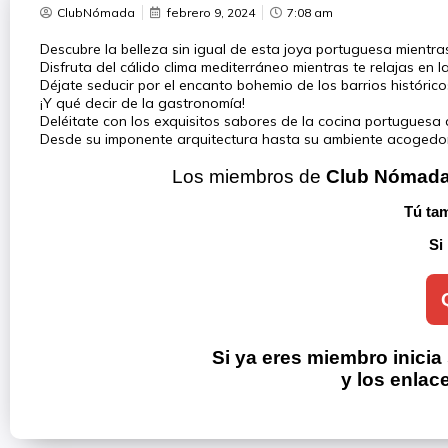
ClubNómada
febrero 9, 2024
7:08 am
Descubre la belleza sin igual de esta joya portuguesa mientr
Disfruta del cálido clima mediterráneo mientras te relajas en 
Déjate seducir por el encanto bohemio de los barrios histórico
¡Y qué decir de la gastronomía!
Deléitate con los exquisitos sabores de la cocina portugues
Desde su imponente arquitectura hasta su ambiente acogedor, 
Los miembros de 
Club Nómad
Tú tam
Si
Si ya eres miembro inicia
y los enlac