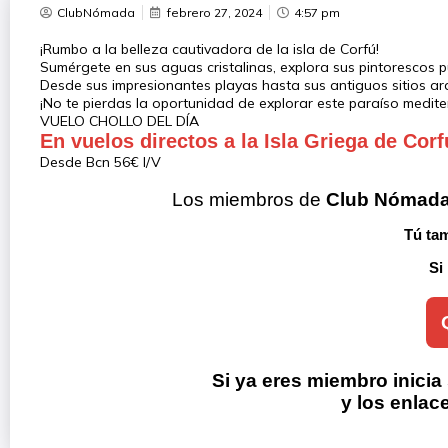
ClubNómada
febrero 27, 2024
4:57 pm
¡Rumbo a la belleza cautivadora de la isla de Corfú!
Sumérgete en sus aguas cristalinas, explora sus pintorescos p
Desde sus impresionantes playas hasta sus antiguos sitios arq
¡No te pierdas la oportunidad de explorar este paraíso mediter
VUELO CHOLLO DEL DÍA
En vuelos directos a la Isla Griega de Corf
Desde Bcn 56€ I/V
Los miembros de 
Club Nómad
Tú tam
Si
Si ya eres miembro inicia
y los enlac