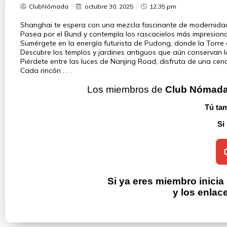
ClubNómada
octubre 30, 2025
12:35 pm
Shanghai te espera con una mezcla fascinante de modernidad 
Pasea por el Bund y contempla los rascacielos más impresion
Sumérgete en la energía futurista de Pudong, donde la Torre d
Descubre los templos y jardines antiguos que aún conservan la
Piérdete entre las luces de Nanjing Road, disfruta de una cen
Cada rincón . . .
Los miembros de 
Club Nómad
Tú tam
Si
Si ya eres miembro inicia
y los enlac